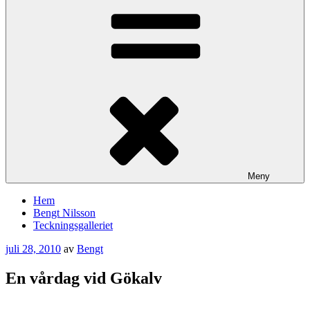
Meny
Hem
Bengt Nilsson
Teckningsgalleriet
Publicerat
juli 28, 2010
av
Bengt
En vårdag vid Gökalv