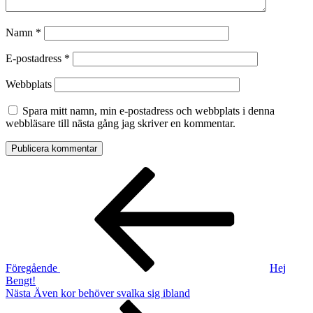
Namn
*
E-postadress
*
Webbplats
Spara mitt namn, min e-postadress och webbplats i denna
webbläsare till nästa gång jag skriver en kommentar.
Inläggsnavigering
Föregående
inlägg
Föregående
Hej
Bengt!
Nästa
Nästa
Även kor behöver svalka sig ibland
inlägg