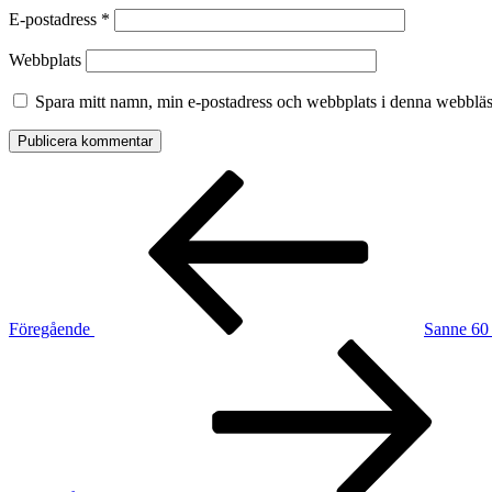
E-postadress
*
Webbplats
Spara mitt namn, min e-postadress och webbplats i denna webbläsa
Inläggsnavigering
Föregående
inlägg
Föregående
Sanne 60 
Nästa
inlägg