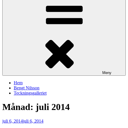
Meny
Hem
Bengt Nilsson
Teckningsgalleriet
Månad:
juli 2014
Publicerat
juli 6, 2014
juli 6, 2014