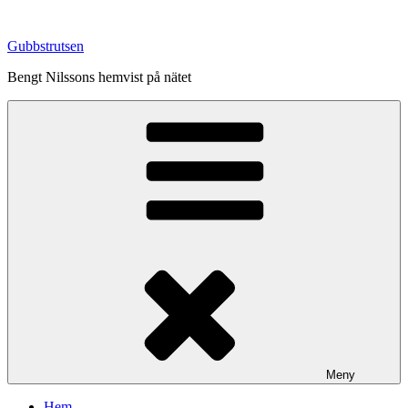
Hoppa
till
Gubbstrutsen
innehåll
Bengt Nilssons hemvist på nätet
Meny
Hem