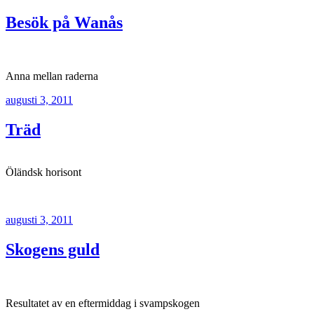
Besök på Wanås
Anna mellan raderna
Publicerat
augusti 3, 2011
Träd
Öländsk horisont
Publicerat
augusti 3, 2011
Skogens guld
Resultatet av en eftermiddag i svampskogen