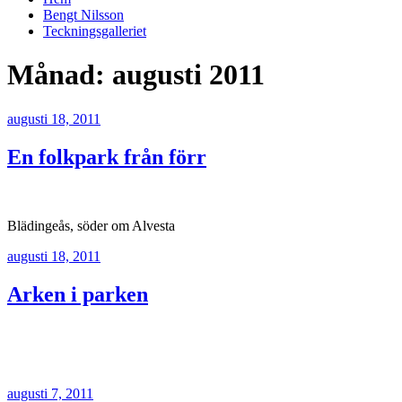
Bengt Nilsson
Teckningsgalleriet
Månad:
augusti 2011
Publicerat
augusti 18, 2011
En folkpark från förr
Blädingeås, söder om Alvesta
Publicerat
augusti 18, 2011
Arken i parken
Publicerat
augusti 7, 2011