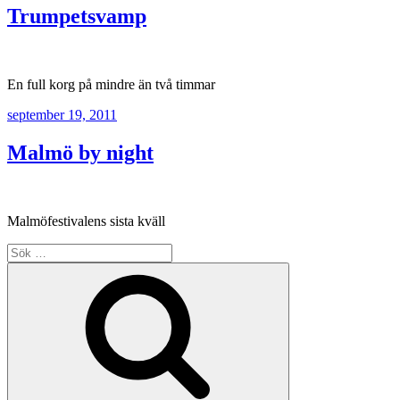
Trumpetsvamp
En full korg på mindre än två timmar
Publicerat
september 19, 2011
Malmö by night
Malmöfestivalens sista kväll
Sök
efter:
Sök