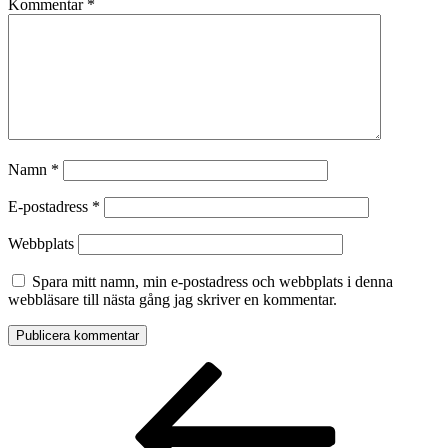
Kommentar
*
Namn
*
E-postadress
*
Webbplats
Spara mitt namn, min e-postadress och webbplats i denna
webbläsare till nästa gång jag skriver en kommentar.
Inläggsnavigering
Föregående
inlägg