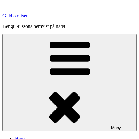
Hoppa
till
Gubbstrutsen
innehåll
Bengt Nilssons hemvist på nätet
Meny
Hem