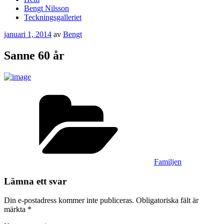
Bengt Nilsson
Teckningsgalleriet
Publicerat
januari 1, 2014
av
Bengt
Sanne 60 år
Kategorier
Familjen
Lämna ett svar
Din e-postadress kommer inte publiceras.
Obligatoriska fält är
märkta
*